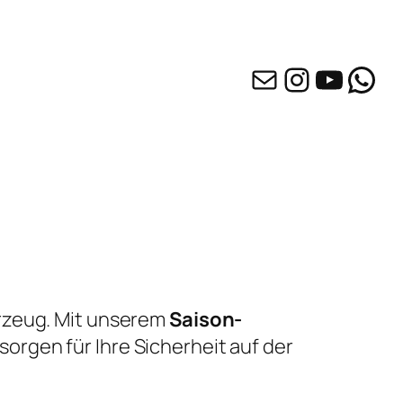
info@at-oberhau
Instagr
YouTu
Wha
hrzeug. Mit unserem
Saison-
orgen für Ihre Sicherheit auf der