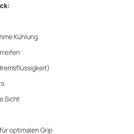
ck:
ehme Kühlung
rreifen
 Bremsflüssigkeit)
ts
e Sicht
für optimalen Grip